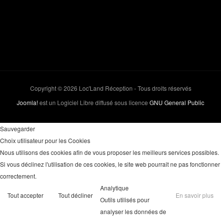
Copyright © 2026 Loc'Land Réception - Tous droits réservés
Joomla!
est un Logiciel Libre diffusé sous licence
GNU General Public
Sauvegarder
Choix utilisateur pour les Cookies
Nous utilisons des cookies afin de vous proposer les meilleurs services possibles.
Si vous déclinez l'utilisation de ces cookies, le site web pourrait ne pas fonctionner
correctement.
Analytique
Tout accepter
Tout décliner
En savoir plus
Outils utilisés pour
analyser les données de