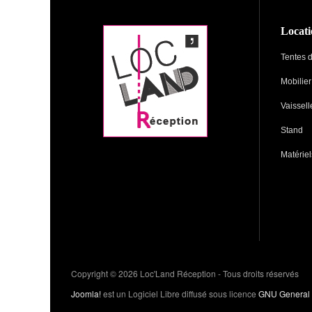
Locati
Tentes 
Mobilier
Vaissell
Stand
Matériel
Copyright © 2026 Loc'Land Réception - Tous droits réservés
Joomla!
est un Logiciel Libre diffusé sous licence
GNU General 