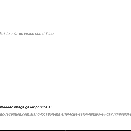
bedded image gallery online at:
land-reception.com/stand-location-materiel-foire-salon-landes-40-dax.html#si