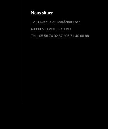
Nous situer
1213 Avenue du Maréchal Foch
40990 ST PAUL LES DAX
Tél. : 05.58.74.02.67 / 06.71.40.60.88