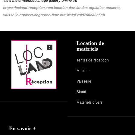
View the embedded image gallery online at:
https://locland-reception.com/location-dax-landes-aquitaine-assiette-
vaisselle-couvert-degrenne-flute.html#sigProId766d48c5cb
Location de
matériels
Tentes de réception
Mobilier
Vaisselle
Stand
Matériels divers
En savoir +